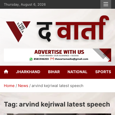
Thursday, August 6, 2026
The Varta
New Age Journalism
JHARKHAND
BIHAR
NATIONAL
SPORTS
Home
News
arvind kejriwal latest speech
Tag:
arvind kejriwal latest speech