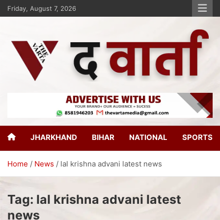
Friday, August 7, 2026
The Varta
New Age Journalism
JHARKHAND
BIHAR
NATIONAL
SPORTS
Home
News
lal krishna advani latest news
Tag:
lal krishna advani latest
news