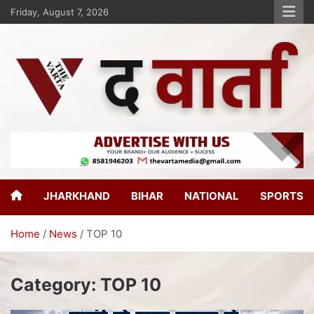
Friday, August 7, 2026
The Varta
New Age Journalism
JHARKHAND
BIHAR
NATIONAL
SPORTS
Home
News
TOP 10
Category:
TOP 10