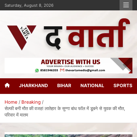
Saturday, August 8, 2026
The Varta
New Age Journalism
JHARKHAND
BIHAR
NATIONAL
SPORTS
Home
Breaking
सेल्फी बनी मौत की वजह! लातेहार के सुग्गा बांध फॉल में डूबने से युवक की मौत,
परिवार में मातम