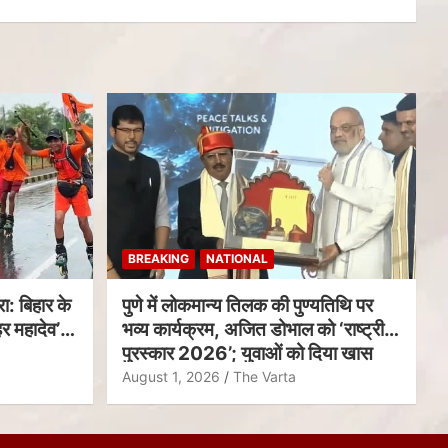
BREAKING
NATIONAL
ा: बिहार के
पुणे में लोकमान्य तिलक की पुण्यतिथि पर
र महादेव’
भव्य कार्यक्रम, अजित डोभाल को ‘राष्ट्रीय
पुरस्कार 2026’; युवाओं को दिया खास
संदेश
August 1, 2026
The Varta