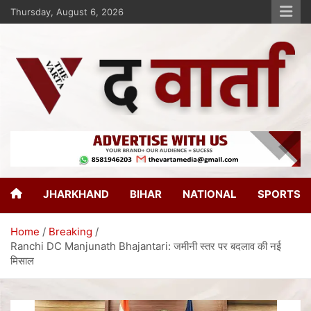
Thursday, August 6, 2026
The Varta
New Age Journalism
JHARKHAND
BIHAR
NATIONAL
SPORTS
Home
Breaking
Ranchi DC Manjunath Bhajantari: जमीनी स्तर पर बदलाव की नई
मिसाल