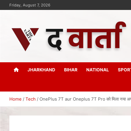
Friday, August 7, 2026
The Varta
New Age Journalism
JHARKHAND
BIHAR
NATIONAL
SPOR
Home
Tech
OnePlus 7T aur Oneplus 7T Pro को मिला नया अपडेट, 