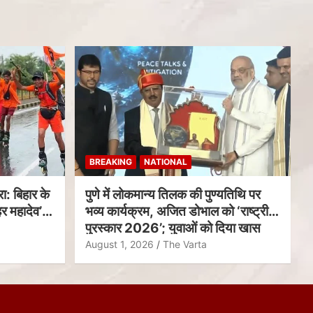
BREAKING
NATIONAL
ा: बिहार के
पुणे में लोकमान्य तिलक की पुण्यतिथि पर
र महादेव’
भव्य कार्यक्रम, अजित डोभाल को ‘राष्ट्रीय
पुरस्कार 2026’; युवाओं को दिया खास
संदेश
August 1, 2026
The Varta