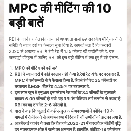
MPC की मीटिंग की 10
बड़ी बातें
RBI के गवर्नर शक्तिकांत दास की अध्यक्षता वाली छह सदस्यीय मौद्रिक नीति
समिति ने ब्याज दरों पर फैसला सुना दिया है. आपको बता दें कि फरवरी
2020 से अबतक RBI ने रेपो रेट में 1.15 फीसद की कटौती की है. दस
महत्वपूर्ण पॉइंट्स में जानिए RBI की इस बड़ी मीटिंग में क्या हुए हैं बड़े ऐलान.
MPC
की मीटिंग की बड़ी बातें
RBI
ने ब्याज दरों में कोई बदलाव नहीं किया है.रेपो रेट
4%
पर बरकरार है.
MPC
ने सर्वसम्मति से ये फैसला किया है. रिवर्स रेपो रेट
35
फीसदी पर
बरकरार है.
MSF,
बैंक रेट
4.25%
पर बरकरार है.
इस साल जून में एनुअल इनफ्लेशन रेट मार्च के
84
फीसदी के मुकाबले
बढ़कर
6.09
फीसदी हो गयी. यह
RBI
के मीडियम टर्म टारगेट से ज्यादा है.
RBI
का यह टारगेट
2-6
फीसदी है.
दास ने कहा कि जुलाई में कई प्रमुख अर्थव्यवस्थाओं में कोविड-
19
के
मामलों में तेजी आने से अर्थव्यवस्था में रिकवरी की उम्मीदों को झटका लगा है.
आरबीआई गवर्नर ने कहा कि वित्त वर्ष
2020-21
में वास्तविक जीडीपी वृद्धि
दर नकारात्मक अंक में रहने का अनुमान है. हालांकि
,
कोविड-
19
को लेकर