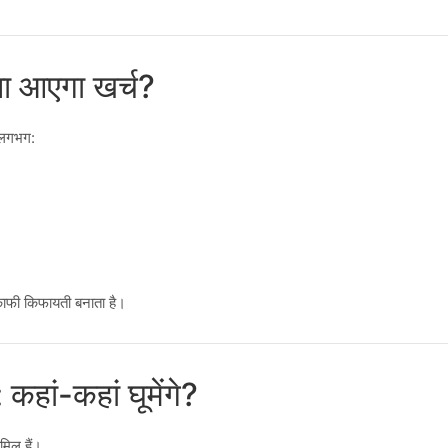
 आएगा खर्च?
त लगभग:
काफी किफायती बनाता है।
ां-कहां घूमेंगे?
ामिल हैं।