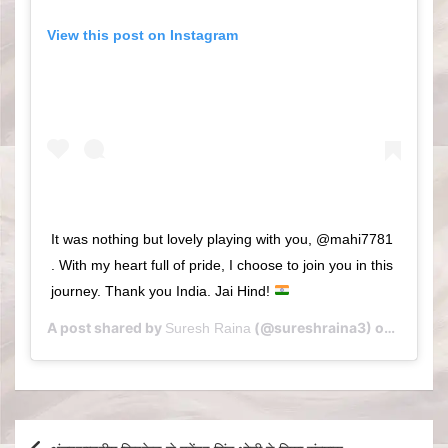
View this post on Instagram
It was nothing but lovely playing with you, @mahi7781
. With my heart full of pride, I choose to join you in this
journey. Thank you India. Jai Hind!
A post shared by
(@sureshraina3) on
Suresh Raina
Aug 15,