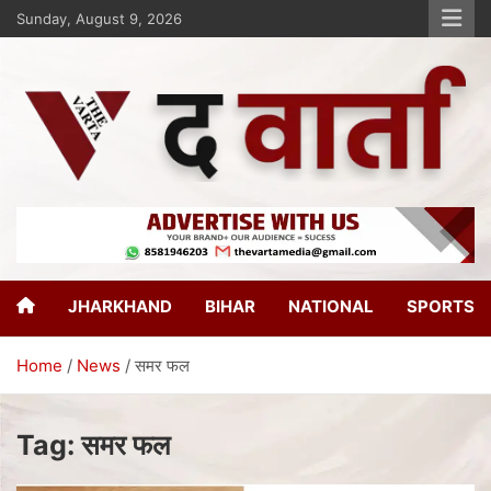
Sunday, August 9, 2026
The Varta
New Age Journalism
JHARKHAND
BIHAR
NATIONAL
SPORTS
Home
News
समर फल
Tag:
समर फल