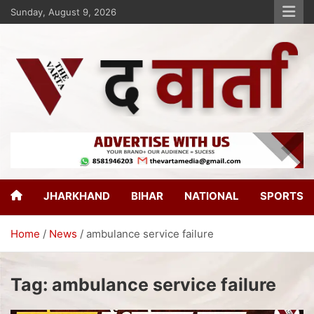
Sunday, August 9, 2026
The Varta
New Age Journalism
JHARKHAND
BIHAR
NATIONAL
SPORTS
Home
News
ambulance service failure
Tag:
ambulance service failure