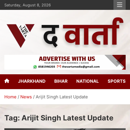
Saturday, August 8, 2026
The Varta
New Age Journalism
JHARKHAND
BIHAR
NATIONAL
SPORTS
Home
News
Arijit Singh Latest Update
Tag:
Arijit Singh Latest Update