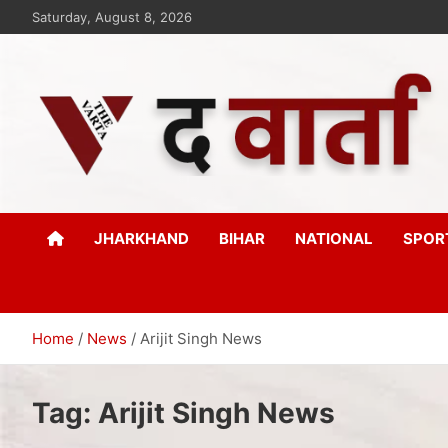
Saturday, August 8, 2026
The Varta
New Age Journalism
JHARKHAND
BIHAR
NATIONAL
SPOR
Home
News
Arijit Singh News
Tag:
Arijit Singh News