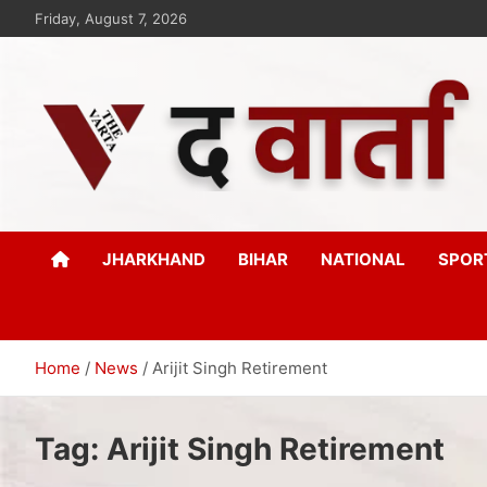
Friday, August 7, 2026
The Varta
New Age Journalism
JHARKHAND
BIHAR
NATIONAL
SPOR
Home
News
Arijit Singh Retirement
Tag:
Arijit Singh Retirement