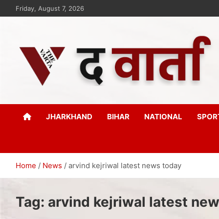
Friday, August 7, 2026
The Varta
New Age Journalism
JHARKHAND
BIHAR
NATIONAL
SPOR
Home
News
arvind kejriwal latest news today
Tag:
arvind kejriwal latest ne