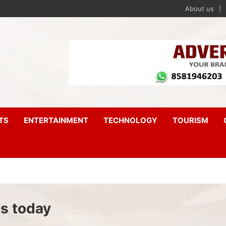
About us
TS
ENTERTAINMENT
TECHNOLOGY
TOURISM
ws today