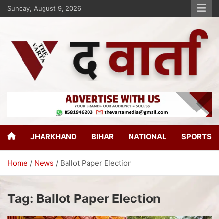
Sunday, August 9, 2026
The Varta
New Age Journalism
JHARKHAND
BIHAR
NATIONAL
SPORTS
Home
News
Ballot Paper Election
Tag:
Ballot Paper Election