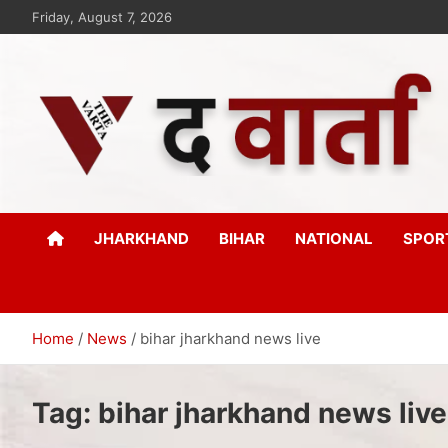
Friday, August 7, 2026
The Varta
New Age Journalism
JHARKHAND
BIHAR
NATIONAL
SPOR
Home
News
bihar jharkhand news live
Tag:
bihar jharkhand news live