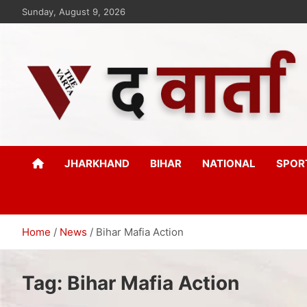
Sunday, August 9, 2026
The Varta
New Age Journalism
JHARKHAND
BIHAR
NATIONAL
SPOR
Home
News
Bihar Mafia Action
Tag:
Bihar Mafia Action