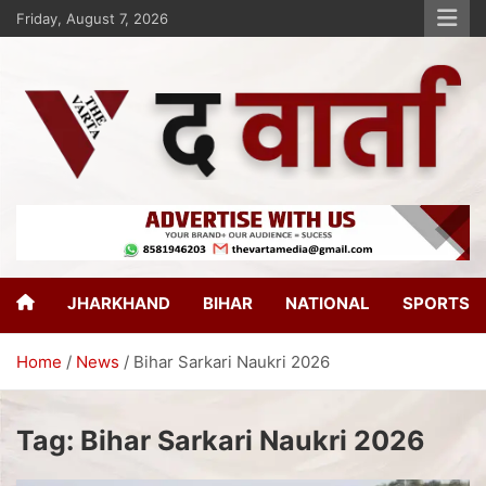
Friday, August 7, 2026
The Varta
New Age Journalism
JHARKHAND
BIHAR
NATIONAL
SPORTS
Home
News
Bihar Sarkari Naukri 2026
Tag:
Bihar Sarkari Naukri 2026