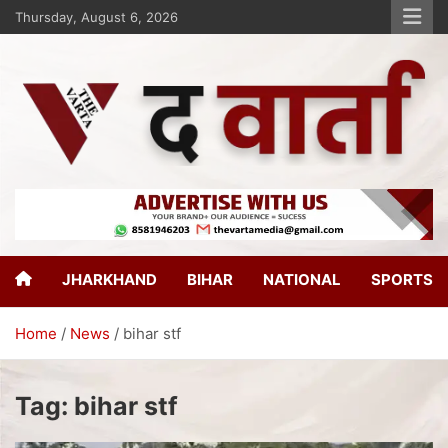
Thursday, August 6, 2026
The Varta
New Age Journalism
JHARKHAND
BIHAR
NATIONAL
SPORTS
Home
News
bihar stf
Tag:
bihar stf