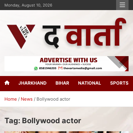
Monday, August 10, 2026
The Varta
New Age Journalism
JHARKHAND
BIHAR
NATIONAL
SPORTS
Home
News
Bollywood actor
Tag:
Bollywood actor