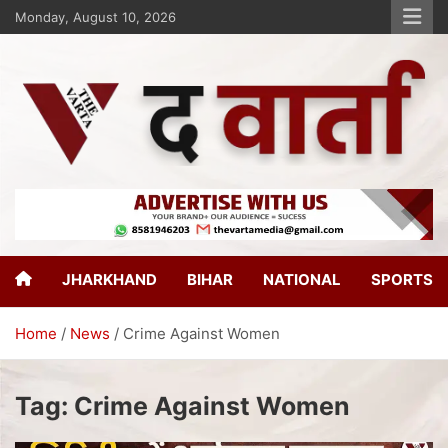
Monday, August 10, 2026
The Varta
New Age Journalism
JHARKHAND
BIHAR
NATIONAL
SPORTS
Home
News
Crime Against Women
Tag:
Crime Against Women