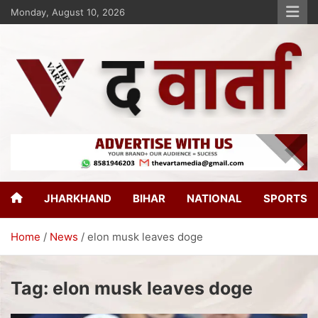
Monday, August 10, 2026
The Varta
New Age Journalism
JHARKHAND
BIHAR
NATIONAL
SPORTS
Home
News
elon musk leaves doge
Tag:
elon musk leaves doge