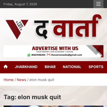
Friday, August 7, 2026
The Varta
New Age Journalism
JHARKHAND
BIHAR
NATIONAL
SPORTS
Home
News
elon musk quit
Tag:
elon musk quit