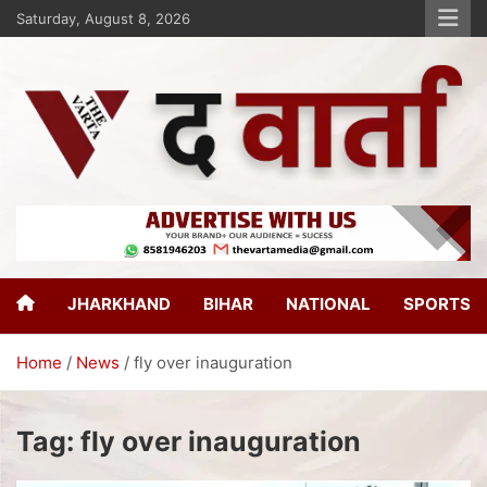
Saturday, August 8, 2026
The Varta
New Age Journalism
JHARKHAND
BIHAR
NATIONAL
SPORTS
Home
News
fly over inauguration
Tag:
fly over inauguration