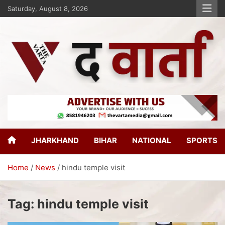
Saturday, August 8, 2026
The Varta
New Age Journalism
JHARKHAND
BIHAR
NATIONAL
SPORTS
Home
News
hindu temple visit
Tag:
hindu temple visit