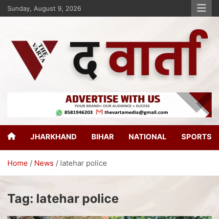
Sunday, August 9, 2026
The Varta
New Age Journalism
JHARKHAND
BIHAR
NATIONAL
SPORTS
Home
News
latehar police
Tag:
latehar police