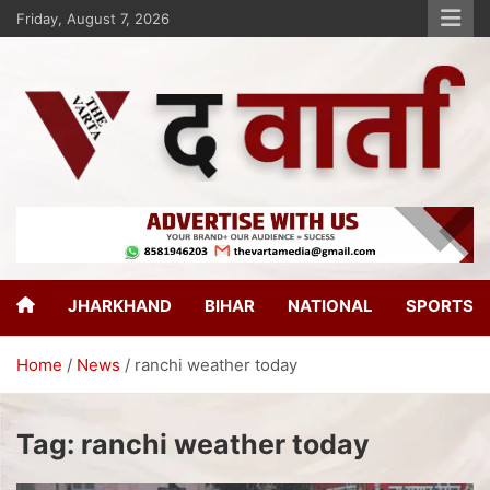
Friday, August 7, 2026
The Varta
New Age Journalism
JHARKHAND
BIHAR
NATIONAL
SPORTS
Home
News
ranchi weather today
Tag:
ranchi weather today