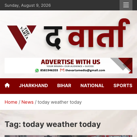
Sunday, August 9, 2026
The Varta
New Age Journalism
JHARKHAND
BIHAR
NATIONAL
SPORTS
Home
News
today weather today
Tag:
today weather today