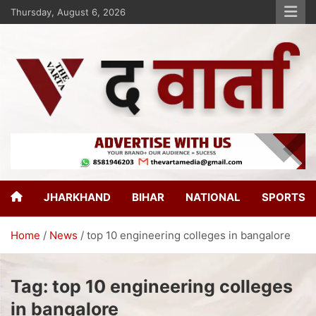
Thursday, August 6, 2026
The Varta
New Age Journalism
JHARKHAND
BIHAR
NATIONAL
SPORTS
Home
News
top 10 engineering colleges in bangalore
Tag:
top 10 engineering colleges
in bangalore