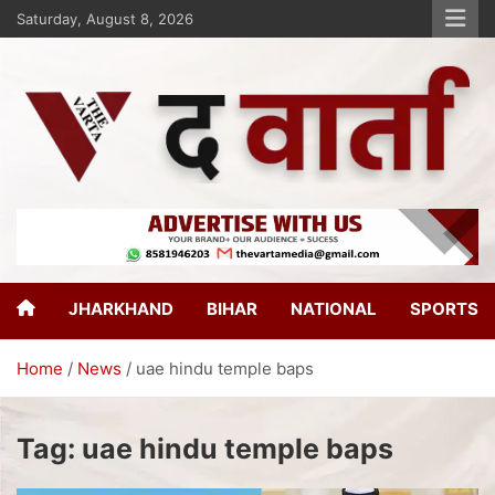
Saturday, August 8, 2026
The Varta
New Age Journalism
JHARKHAND
BIHAR
NATIONAL
SPORTS
Home
News
uae hindu temple baps
Tag:
uae hindu temple baps