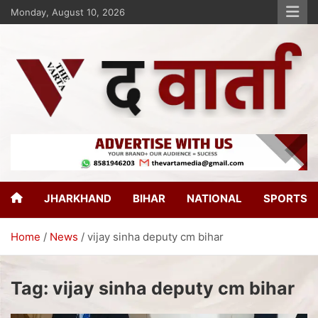
Monday, August 10, 2026
The Varta
New Age Journalism
JHARKHAND
BIHAR
NATIONAL
SPORTS
Home
News
vijay sinha deputy cm bihar
Tag:
vijay sinha deputy cm bihar