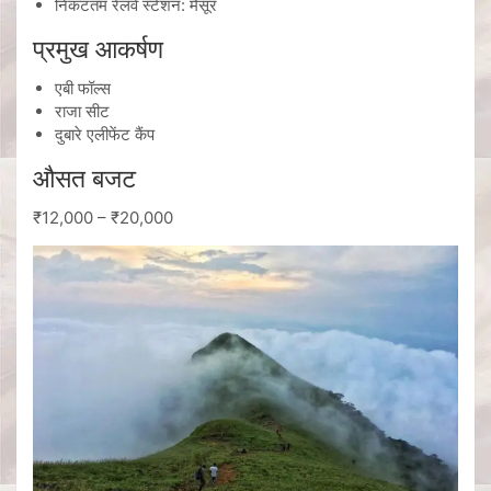
निकटतम रेलवे स्टेशन: मैसूर
प्रमुख आकर्षण
एबी फॉल्स
राजा सीट
दुबारे एलीफेंट कैंप
औसत बजट
₹12,000 – ₹20,000