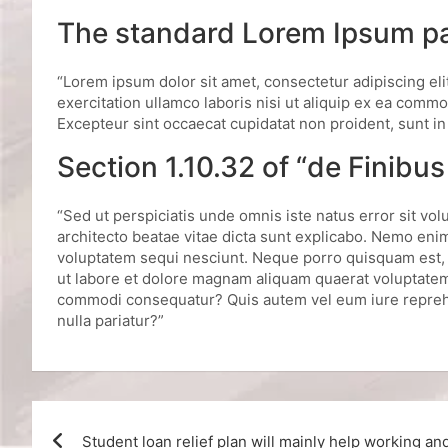
The standard Lorem Ipsum pa
“Lorem ipsum dolor sit amet, consectetur adipiscing el
exercitation ullamco laboris nisi ut aliquip ex ea commo
Excepteur sint occaecat cupidatat non proident, sunt in 
Section 1.10.32 of “de Finibu
“Sed ut perspiciatis unde omnis iste natus error sit v
architecto beatae vitae dicta sunt explicabo. Nemo enim
voluptatem sequi nesciunt. Neque porro quisquam est, 
ut labore et dolore magnam aliquam quaerat voluptatem.
commodi consequatur? Quis autem vel eum iure reprehend
nulla pariatur?”
Student loan relief plan will mainly help working an