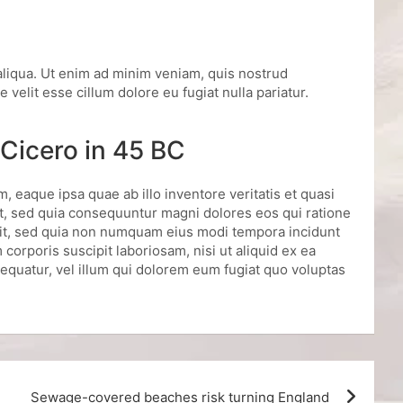
aliqua. Ut enim ad minim veniam, quis nostrud
velit esse cillum dolore eu fugiat nulla pariatur.
 Cicero in 45 BC
 eaque ipsa quae ab illo inventore veritatis et quasi
it, sed quia consequuntur magni dolores eos qui ratione
elit, sed quia non numquam eius modi tempora incidunt
rporis suscipit laboriosam, nisi ut aliquid ex ea
equatur, vel illum qui dolorem eum fugiat quo voluptas
Sewage-covered beaches risk turning England