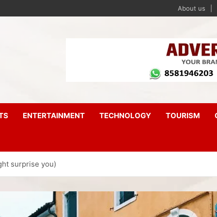
About us
TS
ENTERTAINMENT
TECHNOLOGY
TOURISM
ht surprise you)