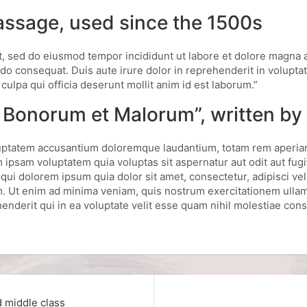
ssage, used since the 1500s
it, sed do eiusmod tempor incididunt ut labore et dolore magna 
do consequat. Duis aute irure dolor in reprehenderit in voluptate 
culpa qui officia deserunt mollit anim id est laborum.”
s Bonorum et Malorum”, written by
oluptatem accusantium doloremque laudantium, totam rem aperiam,
 ipsam voluptatem quia voluptas sit aspernatur aut odit aut fug
qui dolorem ipsum quia dolor sit amet, consectetur, adipisci v
 Ut enim ad minima veniam, quis nostrum exercitationem ullam co
erit qui in ea voluptate velit esse quam nihil molestiae cons
d middle class