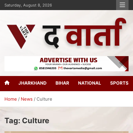
Saturday, August 8, 2026
The Varta
New Age Journalism
JHARKHAND
BIHAR
NATIONAL
SPORTS
Home
News
Culture
Tag:
Culture