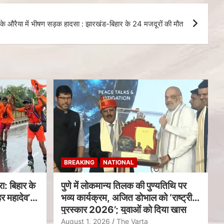
श के औरैया में भीषण सड़क हादसा : झारखंड-बिहार के 24 मजदूरों की मौत
BREAKING
NATIONAL
ा: बिहार के
पुणे में लोकमान्य तिलक की पुण्यतिथि पर
र महादेव’
भव्य कार्यक्रम, अजित डोभाल को ‘राष्ट्रीय
पुरस्कार 2026’; युवाओं को दिया खास
संदेश
August 1, 2026
The Varta