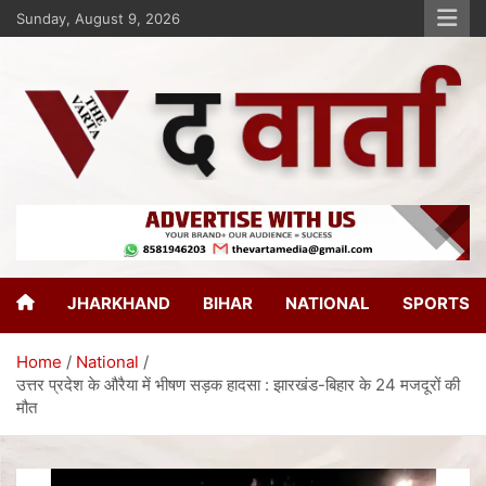
Sunday, August 9, 2026
The Varta
New Age Journalism
JHARKHAND
BIHAR
NATIONAL
SPORTS
Home
National
उत्तर प्रदेश के औरैया में भीषण सड़क हादसा : झारखंड-बिहार के 24 मजदूरों की
मौत