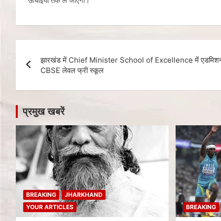
ऊंचाइयों तक ले जाएगी।
झारखंड में Chief Minister School of Excellence में एडमिशन शु
CBSE लेवल फ्री स्कूल
प्रमुख खबरें
BREAKING
JHARKHAND
YOUR ARTICLES
BREAKING