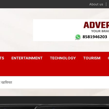
About us
TS
ENTERTAINMENT
TECHNOLOGY
TOURISM
ै खासियत