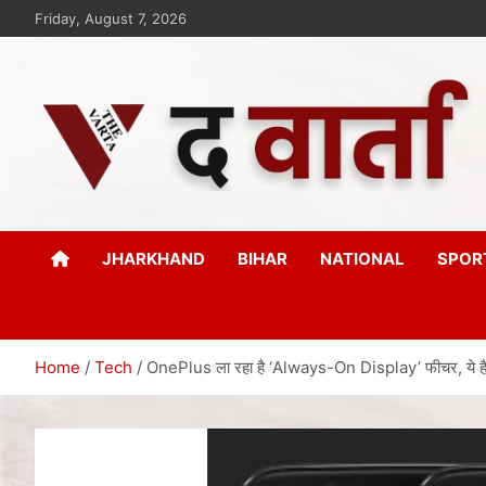
Friday, August 7, 2026
The Varta
New Age Journalism
JHARKHAND
BIHAR
NATIONAL
SPOR
Home
Tech
OnePlus ला रहा है ‘Always-On Display’ फीचर, ये ह