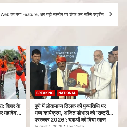
b का नया Feature, अब बड़ी स्क्रीन पर शेयर कर सकेंगे स्क्रीन
BREAKING
NATIONAL
ा: बिहार के
पुणे में लोकमान्य तिलक की पुण्यतिथि पर
र महादेव’
भव्य कार्यक्रम, अजित डोभाल को ‘राष्ट्रीय
पुरस्कार 2026’; युवाओं को दिया खास
संदेश
August 1, 2026
The Varta