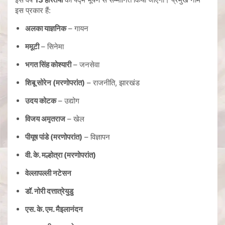
इस प्रकार हैं:
अलका याज्ञनिक
– गायन
ममूटी
– सिनेमा
भगत सिंह कोश्यारी
– जनसेवा
शिबू सोरेन (मरणोपरांत)
– राजनीति, झारखंड
उदय कोटक
– उद्योग
विजय अमृतराज
– खेल
पीयूष पांडे (मरणोपरांत)
– विज्ञापन
वी. के. मल्होत्रा (मरणोपरांत)
वेल्लापल्ली नटेसन
डॉ. नोरी दत्तात्रेयुडु
एस. के. एम. मैइलानंदन