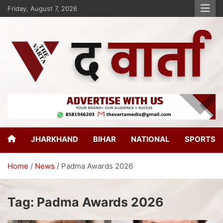
Friday, August 7, 2026
The Varta
New Age Journalism
JHARKHAND
BIHAR
NATIONAL
SPORTS
Home
News
Padma Awards 2026
Tag:
Padma Awards 2026