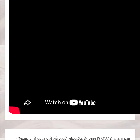
लॉकडाउन में पूनम पांडे को अपने बॉयफ्रेंड के साथ BMW में घूमना पड़ा