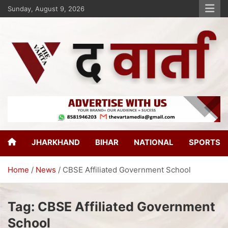
Sunday, August 9, 2026
The Varta
New Age Journalism
JHARKHAND
BIHAR
NATIONAL
SPORTS
Home
News
CBSE Affiliated Government School
Tag:
CBSE Affiliated Government
School