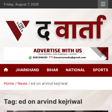
Friday, August 7, 2026
The Varta
New Age Journalism
JHARKHAND
BIHAR
NATIONAL
SPORTS
Home
News
ed on arvind kejriwal
Tag:
ed on arvind kejriwal