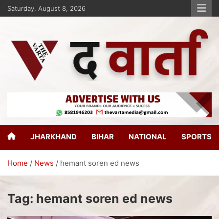
Saturday, August 8, 2026
The Varta
New Age Journalism
JHARKHAND
BIHAR
NATIONAL
SPORTS
Home
News
hemant soren ed news
Tag:
hemant soren ed news