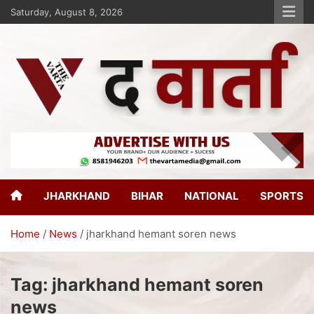
Saturday, August 8, 2026
The Varta
New Age Journalism
JHARKHAND
BIHAR
NATIONAL
SPORTS
Home
News
jharkhand hemant soren news
Tag:
jharkhand hemant soren
news