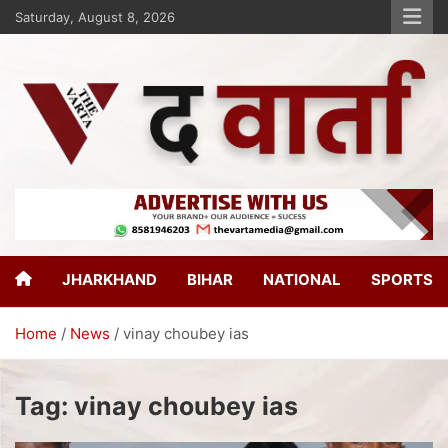
Saturday, August 8, 2026
The Varta
New Age Journalism
JHARKHAND
BIHAR
NATIONAL
SPORTS
Home
News
vinay choubey ias
Tag:
vinay choubey ias