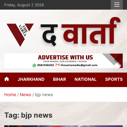
Friday, August 7, 2026
The Varta
New Age Journalism
JHARKHAND
BIHAR
NATIONAL
SPORTS
Home
News
bjp news
Tag:
bjp news